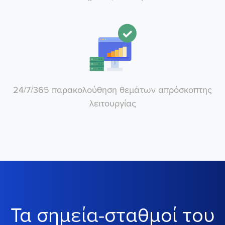
24/7/365 παρακολούθηση θεμάτων απρόσκοπτης
λειτουργίας
Τα σημεία-σταθμοί του