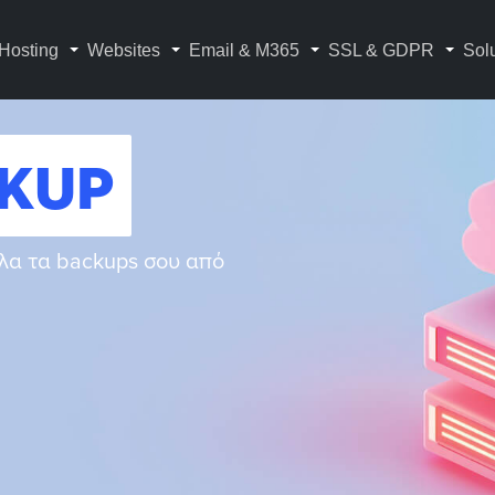
Hosting
Websites
Email & M365
SSL & GDPR
Sol
ckup
όλα τα backups σου από