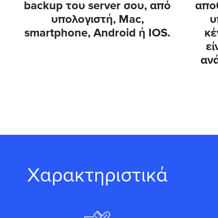
backup του server σου, από
απο
υπολογιστή, Mac,
υ
smartphone, Android ή IOS.
κέ
εί
αν
Χαρακτηριστικά