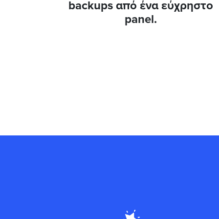
backups από ένα εύχρηστο
panel.