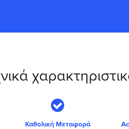
χνικά χαρακτηριστι
Καθολική Μεταφορά
Ac