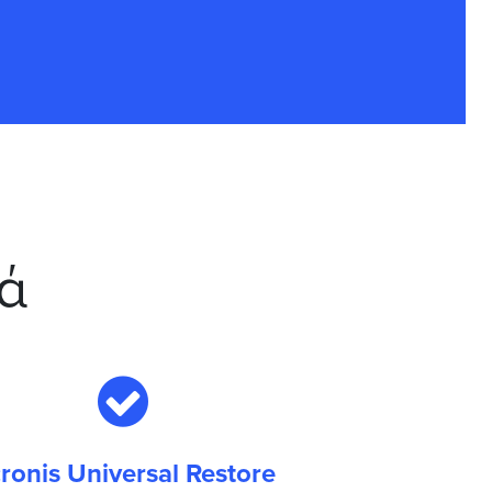
κά
ronis Universal Restore