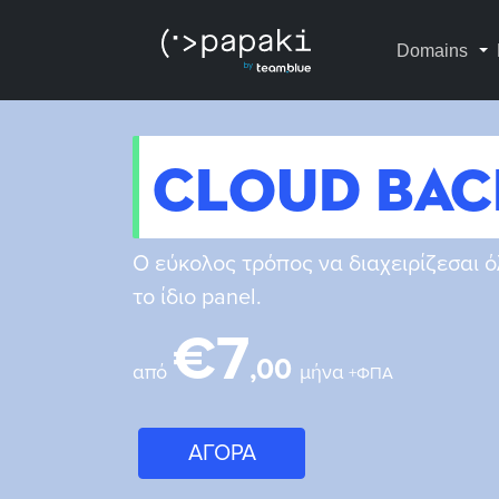
Domains
Cloud Ba
Ο εύκολος τρόπος να διαχειρίζεσαι 
το ίδιο panel.
€7
,00
από
μήνα
+ΦΠΑ
ΑΓΟΡΑ