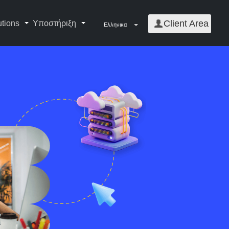
Client Area
utions
Υποστήριξη
Ελληνικα