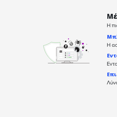
Μέ
Η πι
Μπ
Η ασ
Εντ
Εντο
Επι
Λύνο