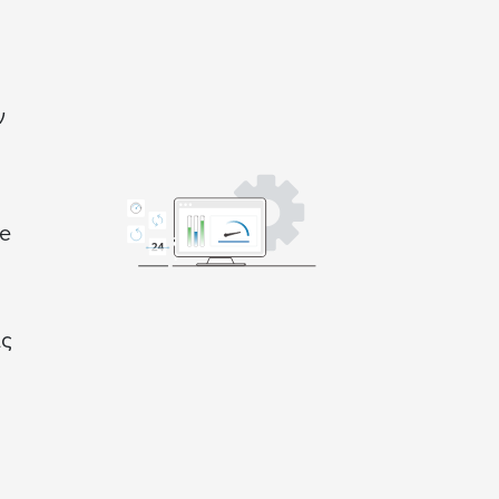
ν
te
ις