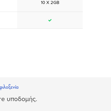
10 X 2GB
φιλοξενία
re υποδομής.