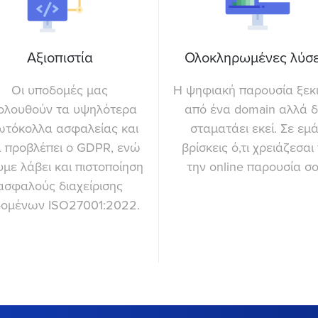
Αξιοπιστία
Ολοκληρωμένες λύσε
Οι υποδομές μας
Η ψηφιακή παρουσία ξεκι
ολουθούν τα υψηλότερα
από ένα domain αλλά 
ωτόκολλα ασφαλείας και
σταματάει εκεί. Σε εμ
 προβλέπει ο GDPR, ενώ
βρίσκεις ό,τι χρειάζεσαι 
υμε λάβει και πιστοποίηση
την online παρουσία σο
ασφαλούς διαχείρισης
ομένων ISO27001:2022.