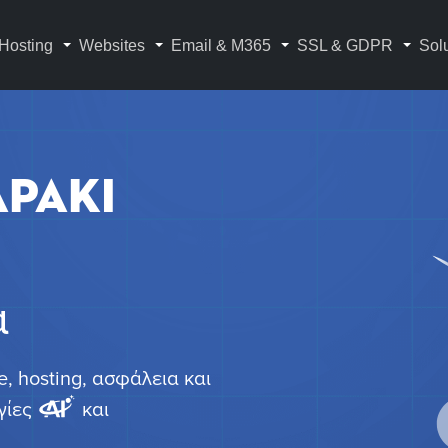
Hosting
Websites
Email & M365
SSL & GDPR
Sol
APAKI
α
, hosting, ασφάλεια και
γίες
και