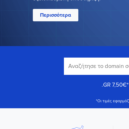
Περισσότερα
.GR
7,50€
*
*Οι τιμές εφαρμό