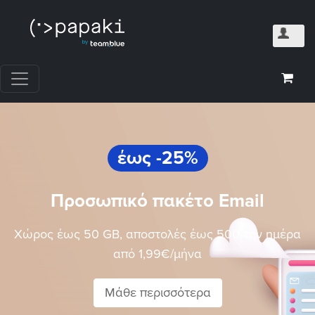
έως -25%
Προσωπικό πακέτο Email
Χώρος έως 50 GB, αποστολές έως 500 την ημέρα
από 1,99€/μήνα
Μάθε περισσότερα