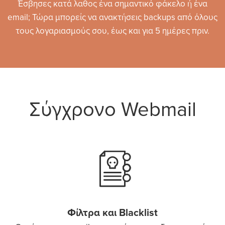
Έσβησες κατά λαθος ένα σημαντικό φάκελο ή ένα
email; Τώρα μπορείς να ανακτήσεις backups από όλους
τους λογαριασμούς σου, έως και για 5 ημέρες πριν.
Σύγχρονο Webmail
Φίλτρα και Blacklist