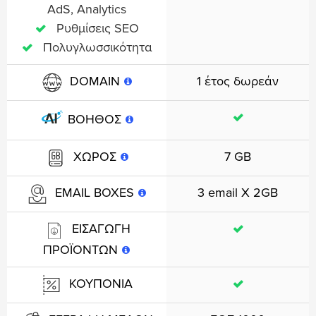
AdS, Analytics
Ρυθμίσεις SEO
Πολυγλωσσικότητα
1 έτος δωρεάν
DOMAIN
ΒΟΗΘΟΣ
7 GB
ΧΩΡΟΣ
3 email X 2GB
EMAIL BOXES
ΕΙΣΑΓΩΓΗ
ΠΡΟΪΟΝΤΩΝ
ΚΟΥΠΟΝΙΑ