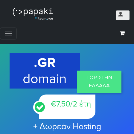
.GR
domain
ΤΟP ΣΤΗΝ
ΕΛΛΑΔΑ
€
7,50
/2 έτη
+ Δωρεάν Hosting