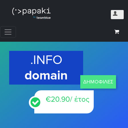
.INFO
domain
ΔΗΜΟΦΙΛΕΣ
€
20.90
/ έτος