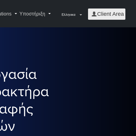
Client Area
utions
Υποστήριξη
Ελληνικα
ργασία
ρακτήρα
ραφής
ιών