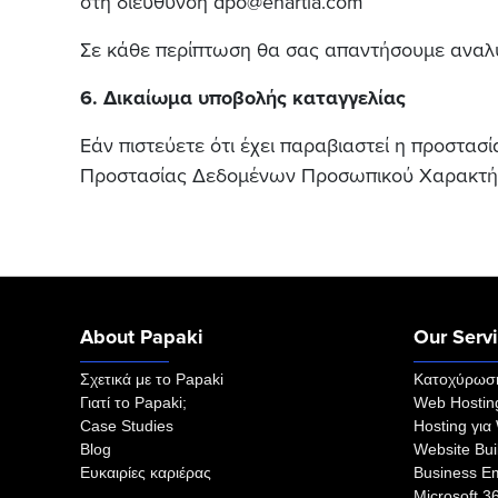
στη διεύθυνση dpo@enartia.com
Σε κάθε περίπτωση θα σας απαντήσουμε αναλυ
6. Δικαίωμα υποβολής καταγγελίας
Εάν πιστεύετε ότι έχει παραβιαστεί η προστα
Προστασίας Δεδομένων Προσωπικού Χαρακτήρ
About Papaki
Our Serv
Σχετικά με το Papaki
Κατοχύρωσ
Γιατί το Papaki;
Web Hostin
Case Studies
Hosting για
Blog
Website Bui
Ευκαιρίες καριέρας
Business Em
Microsoft 3