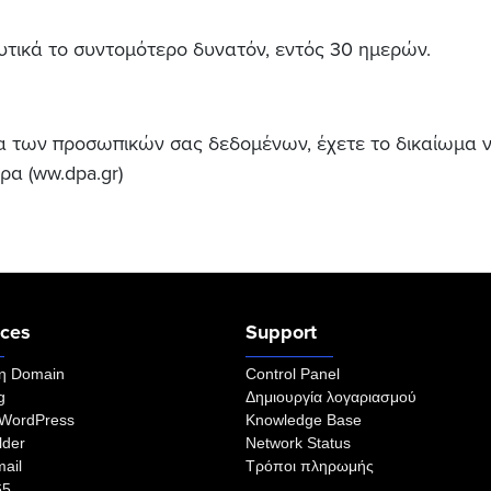
τικά το συντομότερο δυνατόν, εντός 30 ημερών.
σία των προσωπικών σας δεδομένων, έχετε το δικαίωμα
α (ww.dpa.gr)
ices
Support
η Domain
Control Panel
g
Δημιουργία λογαριασμού
 WordPress
Knowledge Base
lder
Network Status
ail
Τρόποι πληρωμής
65